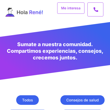
Ir
Me interesa
al
contenido
Sumate a nuestra comunidad.
Compartimos experiencias, consejos,
crecemos juntos.
Todos
Consejos de salud