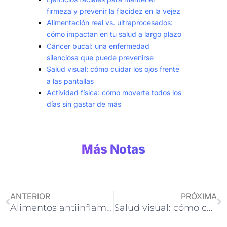
firmeza y prevenir la flacidez en la vejez
Alimentación real vs. ultraprocesados:
cómo impactan en tu salud a largo plazo
Cáncer bucal: una enfermedad
silenciosa que puede prevenirse
Salud visual: cómo cuidar los ojos frente
a las pantallas
Actividad física: cómo moverte todos los
días sin gastar de más
Más Notas
Ant
Si
ANTERIOR
PRÓXIMA
Alimentos antiinflamatorios: qué incluir en tu plato para sentirte mejor
Salud visual: cómo cuidar los ojos frente a las pantallas