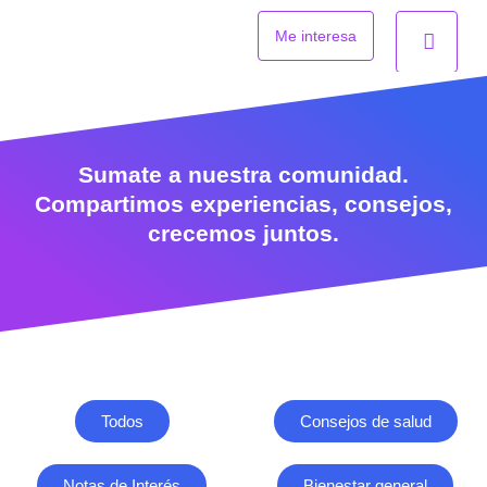
Ir
al
Me interesa
contenido
Sumate a nuestra comunidad.
Compartimos experiencias, consejos,
crecemos juntos.
Todos
Consejos de salud
Notas de Interés
Bienestar general