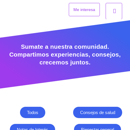
Ir
al
Me interesa
contenido
Sumate a nuestra comunidad.
Compartimos experiencias, consejos,
crecemos juntos.
Todos
Consejos de salud
Notas de Interés
Bienestar general