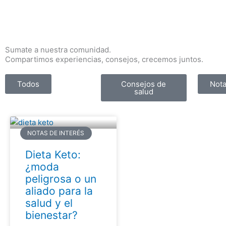
Ir
al
contenido
Sumate a nuestra comunidad.
Compartimos experiencias, consejos, crecemos juntos.
Todos
Consejos de
Nota
salud
NOTAS DE INTERÉS
Dieta Keto:
¿moda
peligrosa o un
aliado para la
salud y el
bienestar?