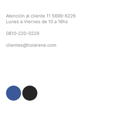
Atención al cliente 11 5699-6226
Lunes a Viernes de 10 a 16hs
0810-220-0229
clientes@holarene.com
F
I
a
n
c
s
e
t
b
a
o
g
o
r