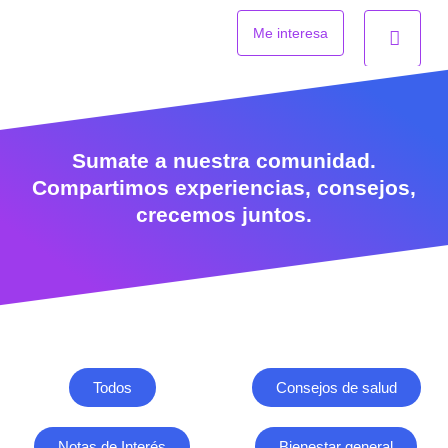
Ir
al
Me interesa
contenido
Sumate a nuestra comunidad.
Compartimos experiencias, consejos,
crecemos juntos.
Todos
Consejos de salud
Notas de Interés
Bienestar general