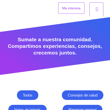
Ir
al
Me interesa
contenido
Sumate a nuestra comunidad.
Compartimos experiencias, consejos,
crecemos juntos.
Todos
Consejos de salud
Notas de Interés
Bienestar general