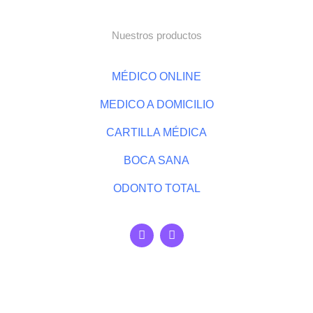
Nuestros productos
MÉDICO ONLINE
MEDICO A DOMICILIO
CARTILLA MÉDICA
BOCA SANA
ODONTO TOTAL
F
I
a
n
c
s
e
t
b
a
o
g
o
r
k
a