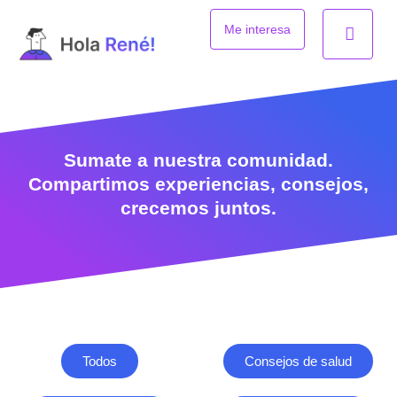
Ir
al
Me interesa
contenido
Sumate a nuestra comunidad.
Compartimos experiencias, consejos,
crecemos juntos.
Todos
Consejos de salud