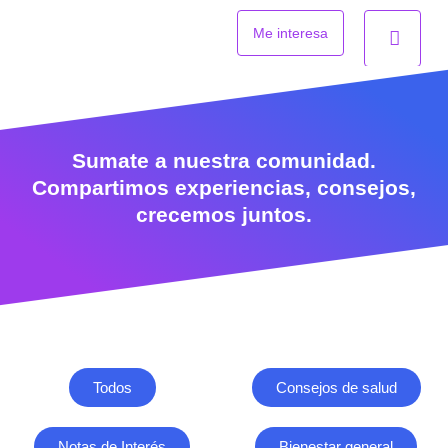
Ir
al
Me interesa
contenido
Sumate a nuestra comunidad.
Compartimos experiencias, consejos,
crecemos juntos.
Todos
Consejos de salud
Notas de Interés
Bienestar general