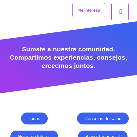
Ir
al
Me interesa
contenido
Sumate a nuestra comunidad.
Compartimos experiencias, consejos,
crecemos juntos.
Todos
Consejos de salud
Notas de Interés
Bienestar general