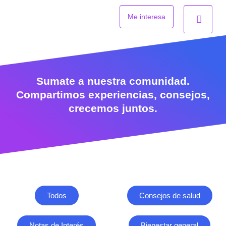
Ir
al
Me interesa
contenido
Sumate a nuestra comunidad.
Compartimos experiencias, consejos,
crecemos juntos.
Todos
Consejos de salud
Notas de Interés
Bienestar general