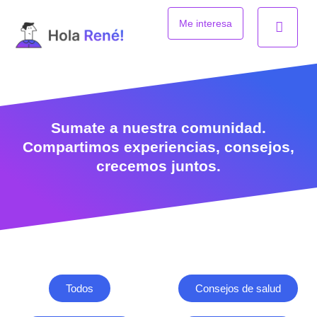
Ir
al
Me interesa
contenido
Sumate a nuestra comunidad.
Compartimos experiencias, consejos,
crecemos juntos.
Todos
Consejos de salud