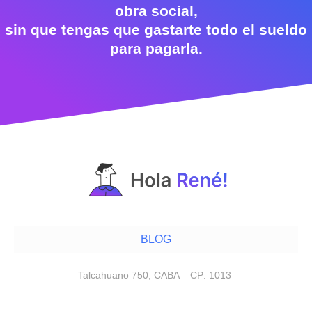
obra social,
sin que tengas que gastarte todo el sueldo
para pagarla.
BLOG
Talcahuano 750, CABA – CP: 1013