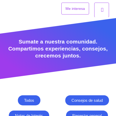
Ir
al
Me interesa
contenido
Sumate a nuestra comunidad.
Compartimos experiencias, consejos,
crecemos juntos.
Todos
Consejos de salud
Notas de Interés
Bienestar general