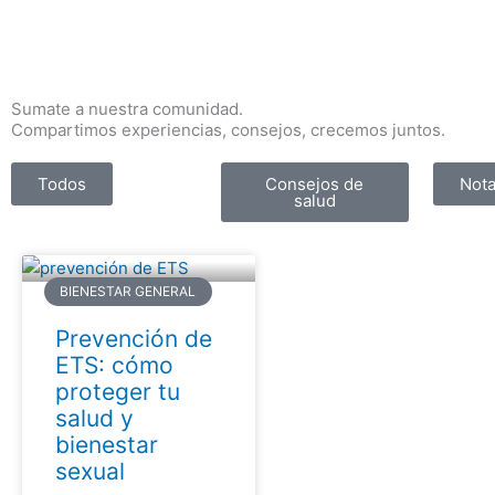
Ir
al
contenido
Sumate a nuestra comunidad.
Compartimos experiencias, consejos, crecemos juntos.
Todos
Consejos de
Nota
salud
BIENESTAR GENERAL
Prevención de
ETS: cómo
proteger tu
salud y
bienestar
sexual