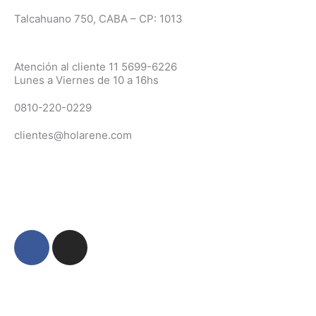
Talcahuano 750, CABA – CP: 1013
Atención al cliente 11 5699-6226
Lunes a Viernes de 10 a 16hs
0810-220-0229
clientes@holarene.com
F
I
a
n
c
s
e
t
b
a