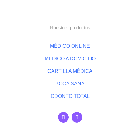
Nuestros productos
MÉDICO ONLINE
MEDICO A DOMICILIO
CARTILLA MÉDICA
BOCA SANA
ODONTO TOTAL
F
I
a
n
c
s
e
t
b
a