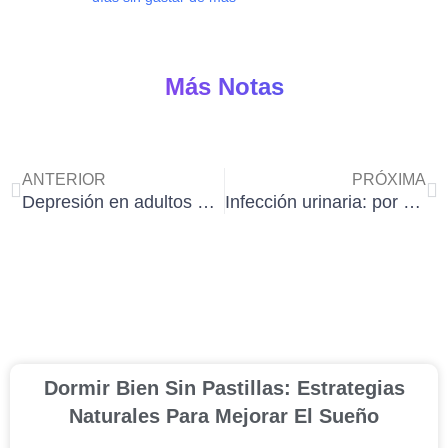
Más Notas
Ant
Si
ANTERIOR
PRÓXIMA
Depresión en adultos mayores: cómo identificarlo a tiempo y ayudar
Infección urinaria: por qué sucede y cómo prevenirlo
Dormir Bien Sin Pastillas: Estrategias
Naturales Para Mejorar El Sueño