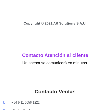
o
g
o
r
k
a
m
Copyright © 2021 AR Solutions S.A.U.
Contacto Atención al cliente
Un asesor se comunicará en minutos.
Contacto Ventas
+54 9 11 3056 1222