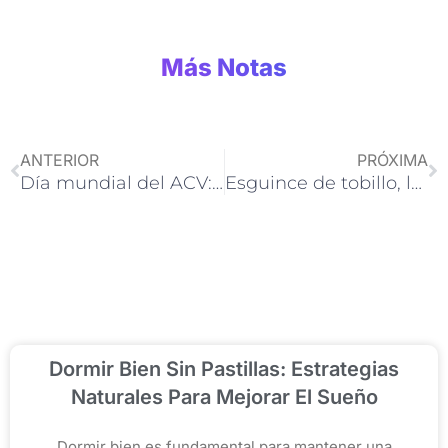
Más Notas
Ant
Si
ANTERIOR
PRÓXIMA
Día mundial del ACV: mujeres y el ACV
Esguince de tobillo, la lesión más común en futbolistas
Dormir Bien Sin Pastillas: Estrategias
Naturales Para Mejorar El Sueño
Dormir bien es fundamental para mantener una