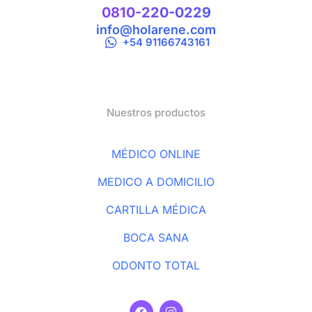
0810-220-0229
info@holarene.com
+54 91166743161
Nuestros productos
MÉDICO ONLINE
MEDICO A DOMICILIO
CARTILLA MÉDICA
BOCA SANA
ODONTO TOTAL
F
I