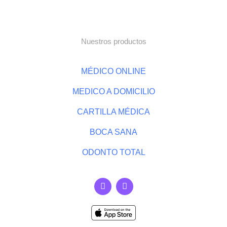
Nuestros productos
MÉDICO ONLINE
MEDICO A DOMICILIO
CARTILLA MÉDICA
BOCA SANA
ODONTO TOTAL
F
I
a
n
c
s
e
t
b
a
o
g