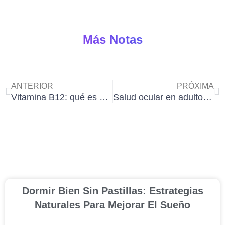
Más Notas
Ant
Si
ANTERIOR
PRÓXIMA
Vitamina B12: qué es y por qué es esencial para la salud
Salud ocular en adultos mayores: signos de alerta y cuidados preventivos
Dormir Bien Sin Pastillas: Estrategias
Naturales Para Mejorar El Sueño