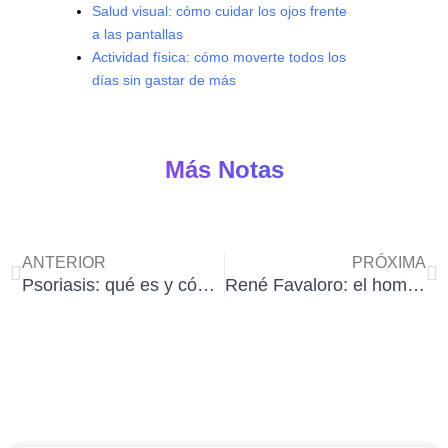
Salud visual: cómo cuidar los ojos frente
a las pantallas
Actividad física: cómo moverte todos los
días sin gastar de más
Más Notas
Ant
Si
ANTERIOR
PRÓXIMA
Psoriasis: qué es y cómo se trata esta afección de la piel
René Favaloro: el hombre que inventó el Bypass y salvó millones de vidas