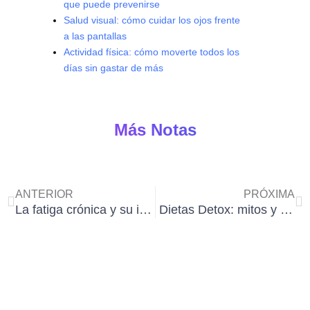
que puede prevenirse
Salud visual: cómo cuidar los ojos frente
a las pantallas
Actividad física: cómo moverte todos los
días sin gastar de más
Más Notas
Ant
Si
ANTERIOR
PRÓXIMA
La fatiga crónica y su impacto en tu salud y bienestar: cómo abordarla
Dietas Detox: mitos y realidades sobre el proceso de limpiar el cuerpo