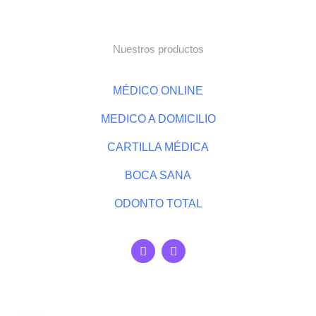
Nuestros productos
MÉDICO ONLINE
MEDICO A DOMICILIO
CARTILLA MÉDICA
BOCA SANA
ODONTO TOTAL
F
I
a
n
c
s
e
t
b
a
o
g