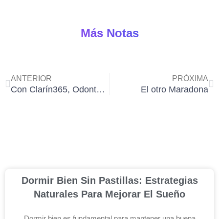
Más Notas
Ant
Si
ANTERIOR
PRÓXIMA
Con Clarín365, Odonto Total se paga solo
El otro Maradona
Dormir Bien Sin Pastillas: Estrategias
Naturales Para Mejorar El Sueño
Dormir bien es fundamental para mantener una buena