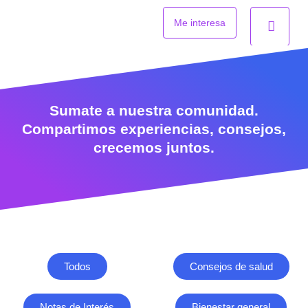
Ir
al
Me interesa
contenido
Sumate a nuestra comunidad.
Compartimos experiencias, consejos,
crecemos juntos.
Todos
Consejos de salud
Notas de Interés
Bienestar general